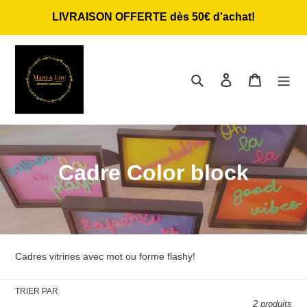
Passer
LIVRAISON OFFERTE dès 50€ d'achat!
au
contenu
Rechercher
Se connecter
Panier
C
Cadre Color block
o
l
l
Cadres vitrines avec mot ou forme flashy!
e
TRIER PAR
c
2 produits