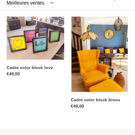
t
i
Cadre
Cadre
color
color
o
block
block
love
bisou
n
:
Cadre color block love
Prix
€49,00
normal
Cadre color block bisou
Prix
€49,00
normal