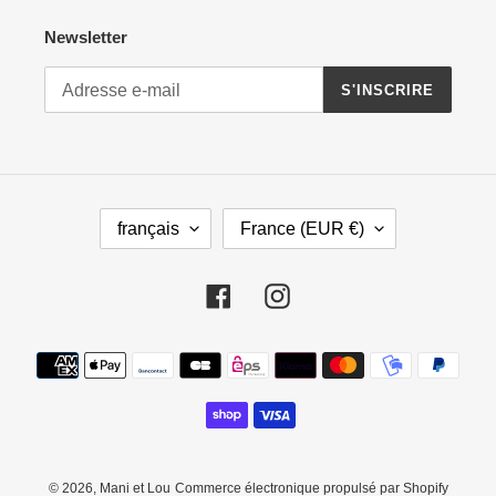
Newsletter
S'INSCRIRE
L
P
français
France (EUR €)
A
A
N
Y
G
S
Facebook
Instagram
U
/
E
R
Moyens
É
de
G
paiement
I
O
N
© 2026,
Mani et Lou
Commerce électronique propulsé par Shopify