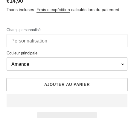
Prix
€14,90
normal
Taxes incluses.
Frais d'expédition
calculés lors du paiement.
Champ personnalisé
Couleur principale
AJOUTER AU PANIER
Ajout
d'un