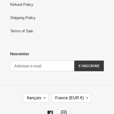
Refund Policy
Shipping Policy
Terms of Sale
Newsletter
S'INSCRIRE
L
P
français
France (EUR €)
A
A
N
Y
G
S
Facebook
Instagram