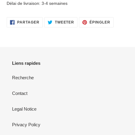
Délai de livraison: 3-4 semaines
PARTAGER
TWEETER
ÉPINGLER
PARTAGER
TWEETER
ÉPINGLER
SUR
SUR
SUR
FACEBOOK
TWITTER
PINTEREST
Liens rapides
Recherche
Contact
Legal Notice
Privacy Policy