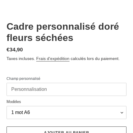
Cadre personnalisé doré
fleurs séchées
Prix
€34,90
normal
Taxes incluses.
Frais d'expédition
calculés lors du paiement.
Champ personnalisé
Modèles
AJOUTER AU PANIER