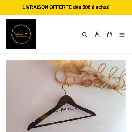
Passer
LIVRAISON OFFERTE dès 50€ d'achat!
au
contenu
Rechercher
Se connecter
Panier