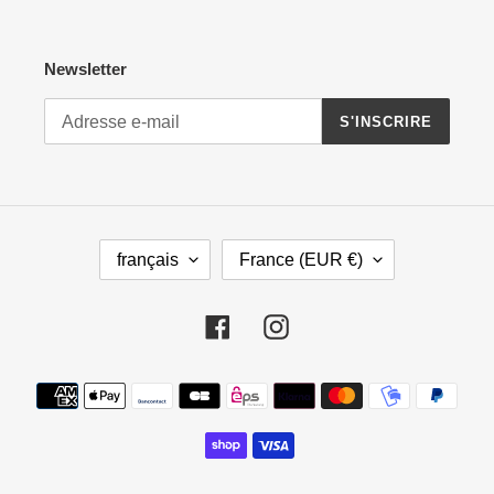
Newsletter
S'INSCRIRE
L
P
français
France (EUR €)
A
A
N
Y
G
S
Facebook
Instagram
U
/
E
R
Moyens
É
de
G
paiement
I
O
N