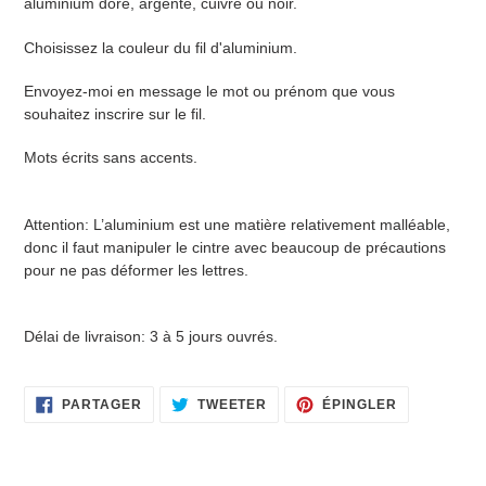
aluminium doré, argenté, cuivré ou noir.
panier
Choisissez la couleur du fil d'aluminium.
Envoyez-moi en message le mot ou prénom que vous
souhaitez inscrire sur le fil.
Mots écrits sans accents.
Attention: L’aluminium est une matière relativement malléable,
donc il faut manipuler le cintre avec beaucoup de précautions
pour ne pas déformer les lettres.
Délai de livraison: 3 à 5 jours ouvrés.
PARTAGER
TWEETER
ÉPINGLER
PARTAGER
TWEETER
ÉPINGLER
SUR
SUR
SUR
FACEBOOK
TWITTER
PINTEREST