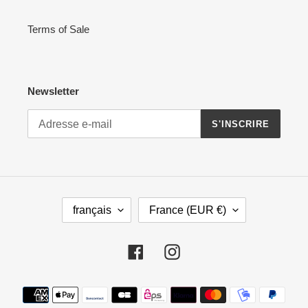
Terms of Sale
Newsletter
S'INSCRIRE
L
P
français
France (EUR €)
A
A
N
Y
G
S
Facebook
Instagram
U
/
E
R
Moyens
É
de
G