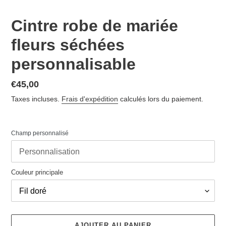
Cintre robe de mariée
fleurs séchées
personnalisable
Prix
€45,00
normal
Taxes incluses.
Frais d'expédition
calculés lors du paiement.
Champ personnalisé
Couleur principale
AJOUTER AU PANIER