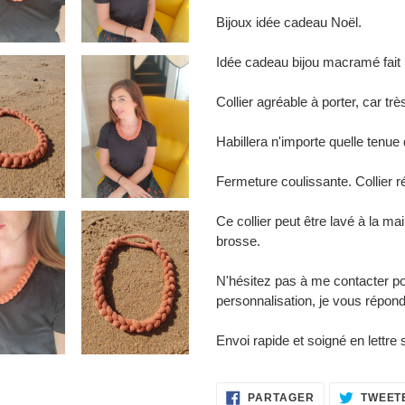
panier
Bijoux idée cadeau Noël.
Idée cadeau bijou macramé fait
Collier agréable à porter, car trè
Habillera n'importe quelle tenue
Fermeture coulissante. Collier r
Ce collier peut être lavé à la mai
brosse.
N'hésitez pas à me contacter p
personnalisation, je vous répondr
Envoi rapide et soigné en lettre 
PARTAGER
PARTAGER
TWEET