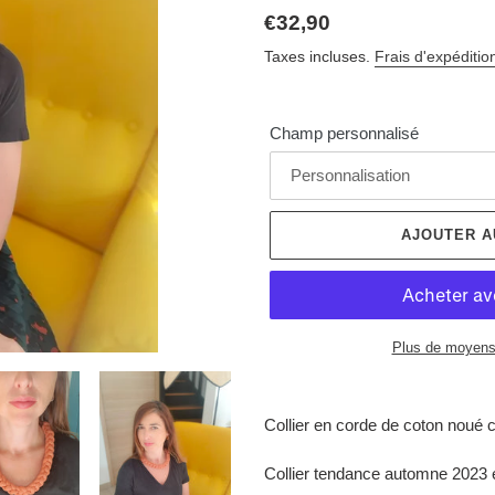
Prix
€32,90
normal
Taxes incluses.
Frais d'expéditio
Champ personnalisé
AJOUTER A
Plus de moyens
Ajout
d'un
Collier en corde de coton noué c
produit
à
Collier tendance automne 2023 é
votre