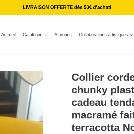
LIVRAISON OFFERTE dès 50€ d'achat!
Accueil
Catalogue
A propos
Collaborations artistiques
Collier cord
chunky plast
cadeau tend
macramé fai
terracotta N