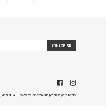
SUR
SUR
TWITTER
PINTEREST
S'INSCRIRE
Facebook
Instagram
,
Mani et Lou
Commerce électronique propulsé par Shopify