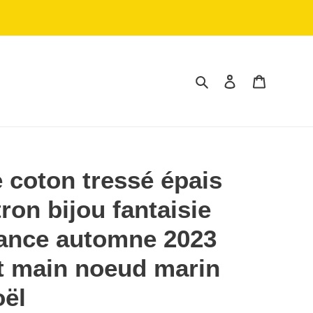
Rechercher
Se connecter
Panier
e coton tressé épais
ron bijou fantaisie
ance automne 2023
t main noeud marin
oël