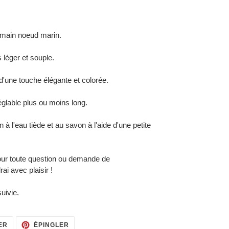
 main noeud marin.
s léger et souple.
 d'une touche élégante et colorée.
églable plus ou moins long.
n à l'eau tiède et au savon à l'aide d'une petite
our toute question ou demande de
ai avec plaisir !
suivie.
TWEETER
ÉPINGLER
ER
ÉPINGLER