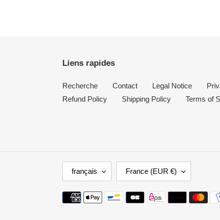
Liens rapides
Recherche
Contact
Legal Notice
Priv
Refund Policy
Shipping Policy
Terms of S
L
P
français
France (EUR €)
A
A
N
Y
Moyens
G
S
de
U
/
paiement