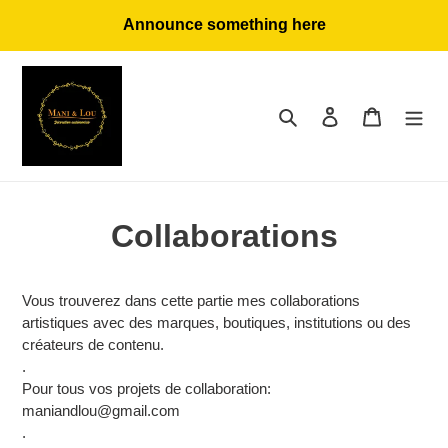
Skip
Announce something here
to
content
Search
Log in
Cart
Collaborations
Vous trouverez dans cette partie mes collaborations
artistiques avec des marques, boutiques, institutions ou des
créateurs de contenu.
.
Pour tous vos projets de collaboration:
maniandlou@gmail.com
.