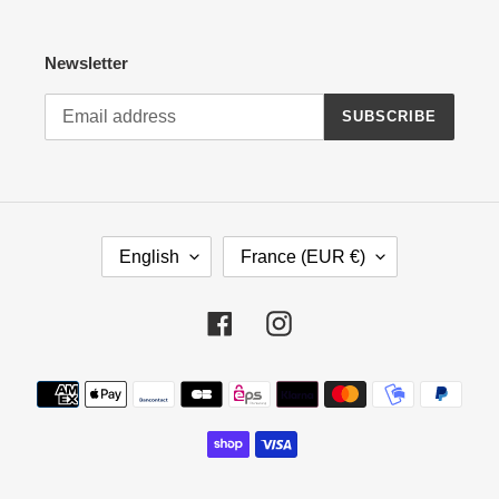
Newsletter
SUBSCRIBE
L
C
English
France (EUR €)
A
O
N
U
G
N
Facebook
Instagram
U
T
A
R
Payment
G
Y
methods
E
/
R
E
G